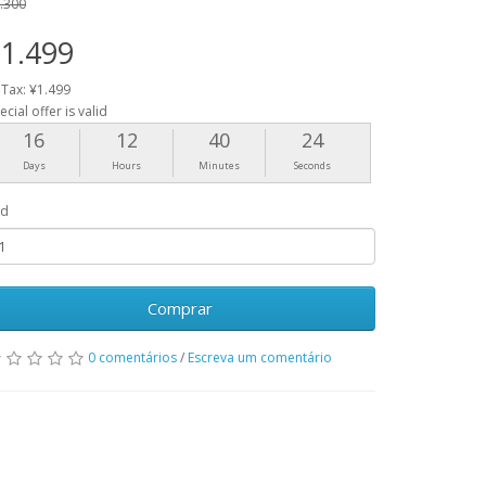
.300
1.499
 Tax: ¥1.499
ecial offer is valid
16
12
40
24
Days
Hours
Minutes
Seconds
td
Comprar
0 comentários
/
Escreva um comentário