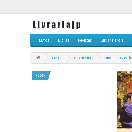
Livros
Bíblias
Revistas
Gibis / Herois
Livros
Espiritismo
Lindos Casos de
-35%