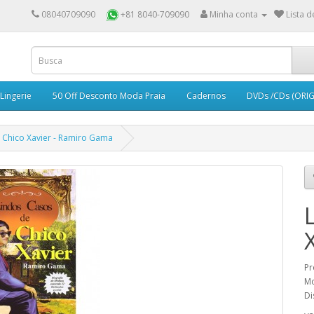
08040709090
+81 8040-709090
Minha conta
Lista d
Lingerie
50 Off Desconto Moda Praia
Cadernos
DVDs /CDs (ORIG
 Chico Xavier - Ramiro Gama
Pr
Mo
Di