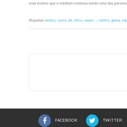
esse motivo que o médium continua sendo uma das personal
Etiquetas:
lindos
,
casos
,
de
,
chico
,
xavier
,
-
,
ramiro
,
gama
,
esp
FACEBOOK
TWITTER