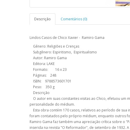
Descrição
Comentários (0)
Lindos Casos de Chico Xavier - Ramiro Gama
Gênero: Religiões e Crenças
Subgênero: Espiritismo, Espiritualismo
Autor: Ramiro Gama
Editora: LAKE
Formato: 16 x 23
Páginas: 248
ISBN: 9788573601701
Peso: 350 g
Descrição
O autor em suas constantes visitas ao Chico, efetuou um m
personalidade do médium.
Esta obra contém 170 casos, relativos ao período de sua inf
foram contatados pelo próprio médium, enquanto outros fo
Ramiro Gama faz também uma apreciação crítica sobre o "P
inserida na revista "O Reformador", de setembro de 1932. A