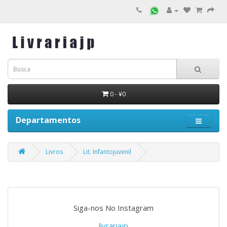
0 - ¥0
Departamentos
Livros
Lit. Infantojuvenil
Siga-nos No Instagram
livrariajp