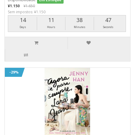
¥1.150
¥1.650
Sem impostos: ¥1.150
14
11
38
46
Days
Hours
Minutes
Seconds
-29%