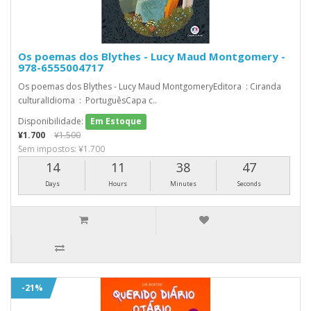
Os poemas dos Blythes - Lucy Maud Montgomery -
978-6555004717
Os poemas dos Blythes - Lucy Maud MontgomeryEditora ‏ : Ciranda
culturalIdioma ‏ : ‎ PortuguêsCapa c..
Disponibilidade:
Em Estoque
¥1.700
¥1.500
Sem impostos: ¥1.700
14
11
38
46
Days
Hours
Minutes
Seconds
-21%