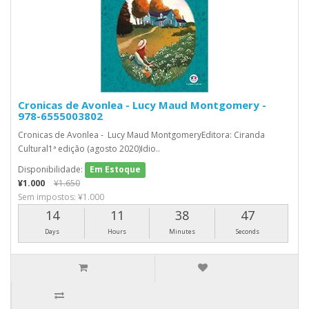
Cronicas de Avonlea - Lucy Maud Montgomery -
978-6555003802
Cronicas de Avonlea - Lucy Maud MontgomeryEditora: Ciranda
Cultural1ª edição (agosto 2020)Idio..
Disponibilidade:
Em Estoque
¥1.000
¥1.650
Sem impostos: ¥1.000
14
11
38
46
Days
Hours
Minutes
Seconds