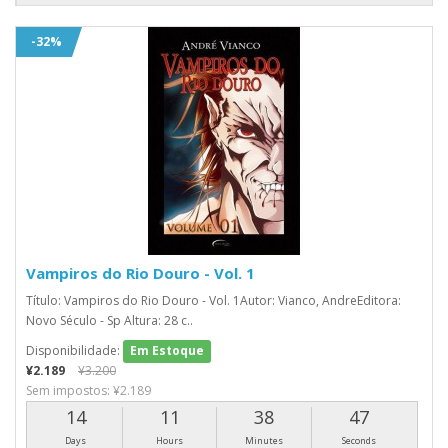
-32%
Vampiros do Rio Douro - Vol. 1
Título: Vampiros do Rio Douro - Vol. 1Autor: Vianco, AndreEditora:
Novo Século - Sp Altura: 28 c..
Disponibilidade:
Em Estoque
¥2.189
¥3.200
Sem impostos: ¥2.189
14
11
38
46
Days
Hours
Minutes
Seconds