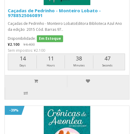
Caçadas de Pedrinho - Monteiro Lobato -
9788525060891
Caçadas de Pedrinho - Monteiro LobatoEditora Biblioteca Azul Ano
da edição 2015 Cód. Barras 97..
Disponibilidade:
Em Estoque
¥2.100
¥4.400
Sem impostos: ¥2.100
14
11
38
46
Days
Hours
Minutes
Seconds
-39%