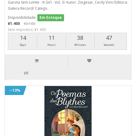
Garota Sem Limite - It Girl - Vol. 3/ Autor: Ziegesar, Cecily Von/ Editora:
Galera Record/ Catego..
Disponibilidade:
Em Estoque
¥1.400
¥3.100
Sem impostos: ¥1.400
14
11
38
46
Days
Hours
Minutes
Seconds
--13%