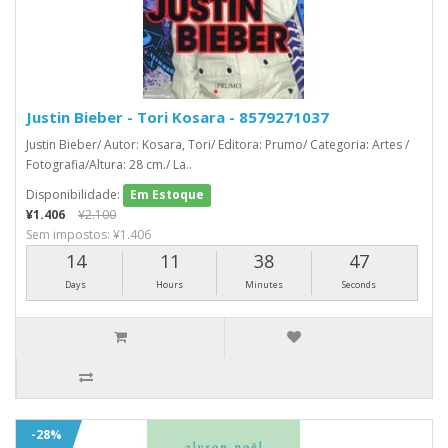
Justin Bieber - Tori Kosara - 8579271037
Justin Bieber/ Autor: Kosara, Tori/ Editora: Prumo/ Categoria: Artes /
Fotografia/Altura: 28 cm./ La..
Disponibilidade:
Em Estoque
¥1.406
¥2.100
Sem impostos: ¥1.406
14
11
38
46
Days
Hours
Minutes
Seconds
-28%