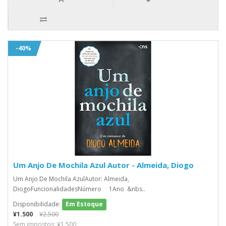
-40%
Um Anjo De Mochila Azul Autor - Almeida, Diogo
Um Anjo De Mochila AzulAutor: Almeida,
DiogoFuncionalidadesNúmero 1Ano &nbs..
Disponibilidade:
Em Estoque
¥1.500
¥2.500
Sem impostos: ¥1.500