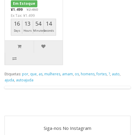
Em Estoque
¥1.499
¥2.460
Ex Tax: ¥1.499
16
13
54
14
Days
Hours
Minutes
Seconds
Etiquetas:
por
,
que
,
as
,
mulheres
,
amam
,
os
,
homens
,
fortes
,
?
,
auto
,
ajuda
,
autoajuda
Siga-nos No Instagram