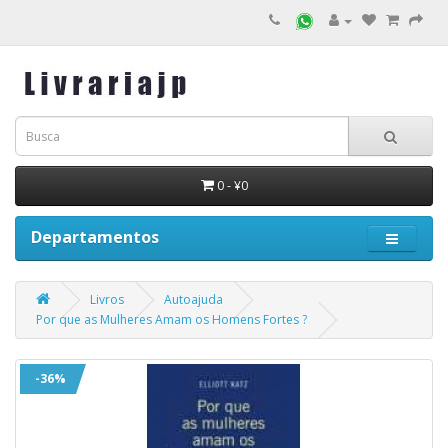
0 - ¥0
Departamentos
Livros
Autoajuda
Por que as Mulheres Amam os Homens Fortes ?
-36%